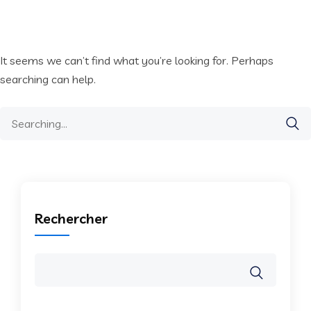
It seems we can’t find what you’re looking for. Perhaps
searching can help.
Search
for:
Rechercher