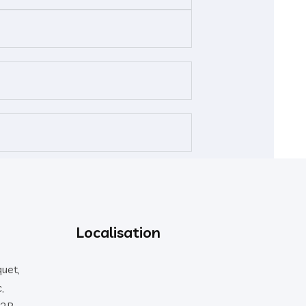
Localisation
quet,
,