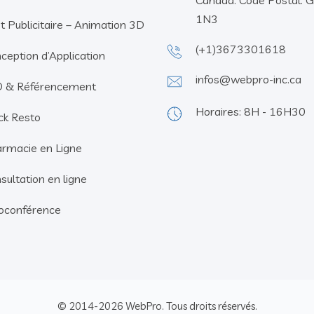
Canada. Code Postal: 
1N3
t Publicitaire – Animation 3D
(+1)3673301618
ception d’Application
infos@webpro-inc.ca
 & Référencement
Horaires: 8H - 16H30
ck Resto
rmacie en Ligne
sultation en ligne
ioconférence
© 2014-2026 WebPro. Tous droits réservés.