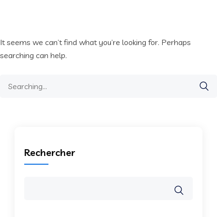
It seems we can’t find what you’re looking for. Perhaps
searching can help.
Search
for:
Rechercher